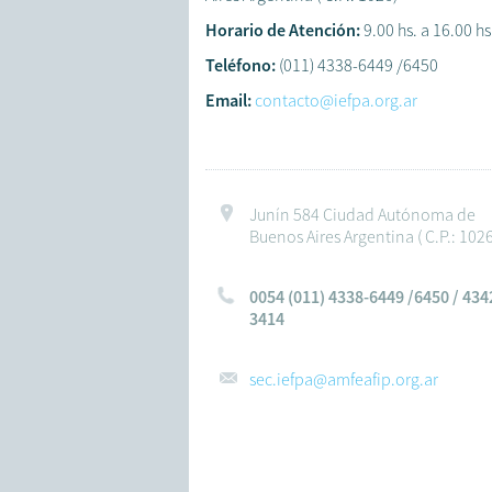
Horario de Atención:
9.00 hs. a 16.00 hs
Teléfono:
(011) 4338-6449 /6450
Email:
contacto@iefpa.org.ar
Junín 584 Ciudad Autónoma de
Buenos Aires Argentina ( C.P.: 1026
0054 (011) 4338-6449 /6450 / 434
3414
sec.iefpa@amfeafip.org.ar