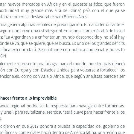
star nuevos mercados en África y en el sudeste asiático, que fueron
oportunidad muy grande más allá de China", país con el que ya se
alanza comercial desfavorable para Buenos Aires.
tina genera algunas señales de preocupación. El canciller durante el
eguró que no ve una estrategia internacional clara más allá de la sed
es: "La Argentina va a enfrentar un mundo desconocido y no sé si hay
dónde se va, qué se quiere, qué se busca. Es uno de los grandes déficits
lítica exterior clara. Se confunde con política comercial y no es lo
ION.
ablemente represente una bisagra para el mundo, nuestro país deberá
ación con Europa y con Estados Unidos para volcarse a fortalecer los
vencionales, como con Asia o África, que según analistas parecen ser
 hacer frente a lo imprevisible
cia regional podría ser la respuesta para navegar entre tormentas.
 Brasil para revitalizar el Mercosur será clave para hacer frente a los
o.
cidieron en que 2017 pondrá a prueba la capacidad del gobierno de
políticos y comerciales hacia dentro de América latina, una región que