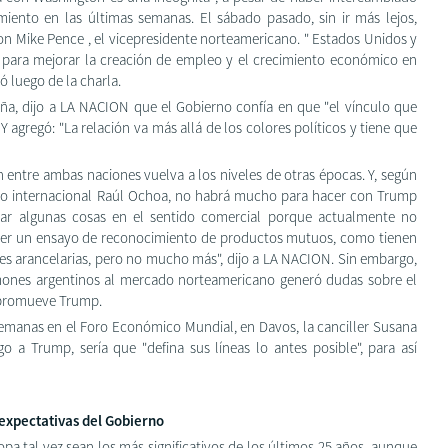
ento en las últimas semanas. El sábado pasado, sin ir más lejos,
n Mike Pence , el vicepresidente norteamericano. " Estados Unidos y
s para mejorar la creación de empleo y el crecimiento económico en
ó luego de la charla.
Peña, dijo a LA NACION que el Gobierno confía en que "el vínculo que
 Y agregó: "La relación va más allá de los colores políticos y tiene que
ón entre ambas naciones vuelva a los niveles de otras épocas. Y, según
rcio internacional Raúl Ochoa, no habrá mucho para hacer con Trump
rar algunas cosas en el sentido comercial porque actualmente no
er un ensayo de reconocimiento de productos mutuos, como tienen
ones arancelarias, pero no mucho más", dijo a LA NACION. Sin embargo,
limones argentinos al mercado norteamericano generó dudas sobre el
 promueve Trump.
manas en el Foro Económico Mundial, en Davos, la canciller Susana
go a Trump, sería que "defina sus líneas lo antes posible", para así
expectativas del Gobierno
a tal vez sean los más significativos de los últimos 25 años, aunque