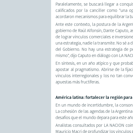
Paralelamente, se buscará llegar a conqui
calificados por la canciller como "una 
acordaron mecanismos para equilibrar la b
Ante este contexto, la postura de la Argen
gobierno de Raúl Alfonsín, Dante Caputo, as
de lograr vínculos comerciales e inversion
una estrategia, nadie la transmite. No sé a 
del Gobierno. No hay una estrategia de po
mismo", dijo Caputo en diálogo con LA NAC
En síntesis, en un año atípico y que prob
apostar al pragmatismo. Abrirse de la fij
vínculos interregionales y los no tan con
apuestas más fructíferas.
América latina: fortalecer la región para
En un mundo de incertidumbre, la consonan
La cohesión de las agendas de la Argentina y
desafíos que el mundo depara para este añ
Analistas consultados por LA NACION coin
Mauricio Macri de profundizar los vínculos 