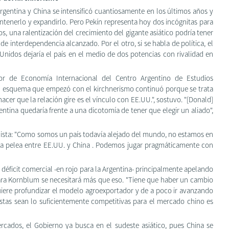
Argentina y China se intensificó cuantiosamente en los últimos años y
ntenerlo y expandirlo. Pero Pekín representa hoy dos incógnitas para
s, una ralentización del crecimiento del gigante asiático podría tener
de interdependencia alcanzado. Por el otro, si se habla de política, el
Unidos dejaría el país en el medio de dos potencias con rivalidad en
or de Economía Internacional del Centro Argentino de Estudios
El esquema que empezó con el kirchnerismo continuó porque se trata
cer que la relación gire es el vínculo con EE.UU.", sostuvo. "[Donald]
tina quedaría frente a una dicotomía de tener que elegir un aliado",
alista: "Como somos un país todavía alejado del mundo, no estamos en
e la pelea entre EE.UU. y China . Podemos jugar pragmáticamente con
déficit comercial -en rojo para la Argentina- principalmente apelando
 para Kornblum se necesitará más que eso. "Tiene que haber un cambio
iere profundizar el modelo agroexportador y de a poco ir avanzando
stas sean lo suficientemente competitivas para el mercado chino es
rcados, el Gobierno ya busca en el sudeste asiático, pues China se