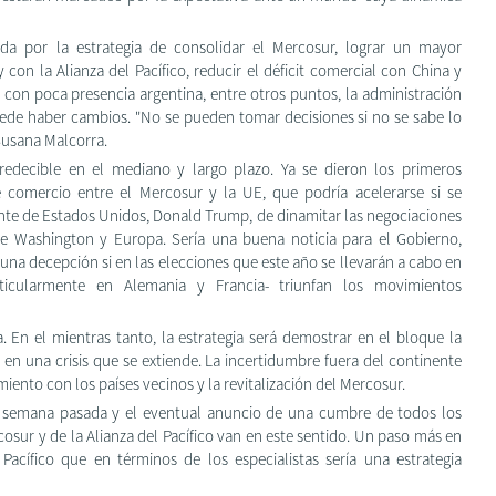
da por la estrategia de consolidar el Mercosur, lograr un mayor
on la Alianza del Pacífico, reducir el déficit comercial con China y
 con poca presencia argentina, entre otros puntos, la administración
ede haber cambios. "No se pueden tomar decisiones si no se sabe lo
 Susana Malcorra.
edecible en el mediano y largo plazo. Ya se dieron los primeros
 comercio entre el Mercosur y la UE, que podría acelerarse si se
nte de Estados Unidos, Donald Trump, de dinamitar las negociaciones
e Washington y Europa. Sería una buena noticia para el Gobierno,
na decepción si en las elecciones que este año se llevarán a cabo en
rticularmente en Alemania y Francia- triunfan los movimientos
a. En el mientras tanto, la estrategia será demostrar en el bloque la
 en una crisis que se extiende. La incertidumbre fuera del continente
ento con los países vecinos y la revitalización del Mercosur.
a semana pasada y el eventual anuncio de una cumbre de todos los
osur y de la Alianza del Pacífico van en este sentido. Un paso más en
 Pacífico que en términos de los especialistas sería una estrategia