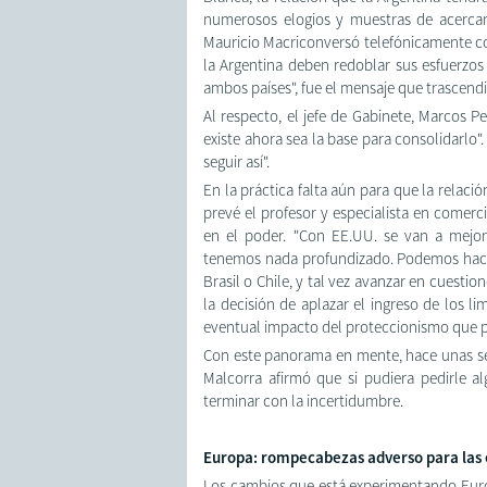
numerosos elogios y muestras de acercami
Mauricio Macriconversó telefónicamente co
la Argentina deben redoblar sus esfuerzo
ambos países", fue el mensaje que trascendi
Al respecto, el jefe de Gabinete, Marcos 
existe ahora sea la base para consolidarlo".
seguir así".
En la práctica falta aún para que la relaci
prevé el profesor y especialista en come
en el poder. "Con EE.UU. se van a mejo
tenemos nada profundizado. Podemos hac
Brasil o Chile, y tal vez avanzar en cuesti
la decisión de aplazar el ingreso de los 
eventual impacto del proteccionismo que
Con este panorama en mente, hace unas se
Malcorra afirmó que si pudiera pedirle al
terminar con la incertidumbre.
Europa: rompecabezas adverso para las 
Los cambios que está experimentando Europ