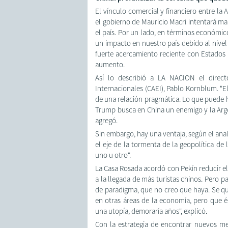
El vínculo comercial y financiero entre la 
el gobierno de Mauricio Macri intentará ma
el país. Por un lado, en términos económico
un impacto en nuestro país debido al nivel 
fuerte acercamiento reciente con Estados 
aumento.
Así lo describió a LA NACION el direct
Internacionales (CAEI), Pablo Kornblum. "
de una relación pragmática. Lo que puede ha
Trump busca en China un enemigo y la Argen
agregó.
Sin embargo, hay una ventaja, según el an
el eje de la tormenta de la geopolítica d
uno u otro".
La Casa Rosada acordó con Pekín reducir el 
a la llegada de más turistas chinos. Pero
de paradigma, que no creo que haya. Se qu
en otras áreas de la economía, pero que é
una utopía, demoraría años", explicó.
Con la estrategia de encontrar nuevos me