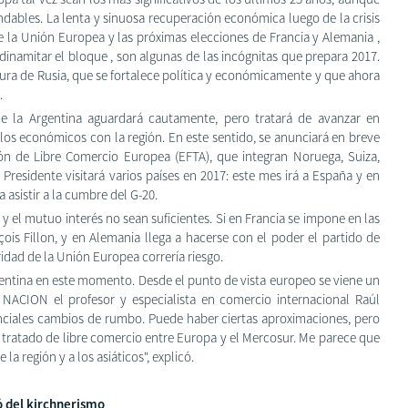
ndables. La lenta y sinuosa recuperación económica luego de la crisis
de la Unión Europea y las próximas elecciones de Francia y Alemania ,
dinamitar el bloque , son algunas de las incógnitas que prepara 2017.
gura de Rusia, que se fortalece política y económicamente y que ahora
.
e la Argentina aguardará cautamente, pero tratará de avanzar en
ulos económicos con la región. En este sentido, se anunciará en breve
n de Libre Comercio Europea (EFTA), que integran Noruega, Suiza,
el Presidente visitará varios países en 2017: este mes irá a España y en
 asistir a la cumbre del G-20.
 el mutuo interés no sean suficientes. Si en Francia se impone en las
ois Fillon, y en Alemania llega a hacerse con el poder el partido de
ridad de la Unión Europea correría riesgo.
entina en este momento. Desde el punto de vista europeo se viene un
ACION el profesor y especialista en comercio internacional Raúl
nciales cambios de rumbo. Puede haber ciertas aproximaciones, pero
l tratado de libre comercio entre Europa y el Mercosur. Me parece que
 la región y a los asiáticos", explicó.
ó del kirchnerismo