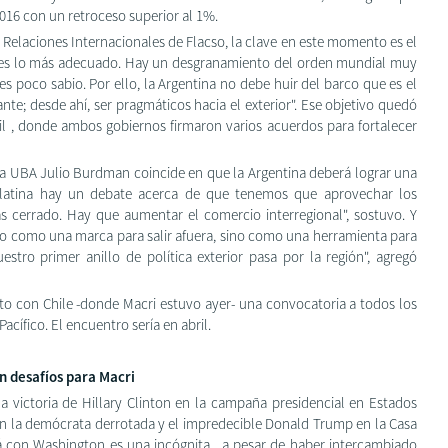
016 con un retroceso superior al 1%.
 Relaciones Internacionales de Flacso, la clave en este momento es el
 es lo más adecuado. Hay un desgranamiento del orden mundial muy
 es poco sabio. Por ello, la Argentina no debe huir del barco que es el
ante; desde ahí, ser pragmáticos hacia el exterior". Ese objetivo quedó
asil , donde ambos gobiernos firmaron varios acuerdos para fortalecer
 la UBA Julio Burdman coincide en que la Argentina deberá lograr una
a latina hay un debate acerca de que tenemos que aprovechar los
cerrado. Hay que aumentar el comercio interregional", sostuvo. Y
lo como una marca para salir afuera, sino como una herramienta para
estro primer anillo de política exterior pasa por la región", agregó
nto con Chile -donde Macri estuvo ayer- una convocatoria a todos los
Pacífico. El encuentro sería en abril.
n desafíos para Macri
 victoria de Hillary Clinton en la campaña presidencial en Estados
Con la demócrata derrotada y el impredecible Donald Trump en la Casa
rá con Washington es una incógnita , a pesar de haber intercambiado