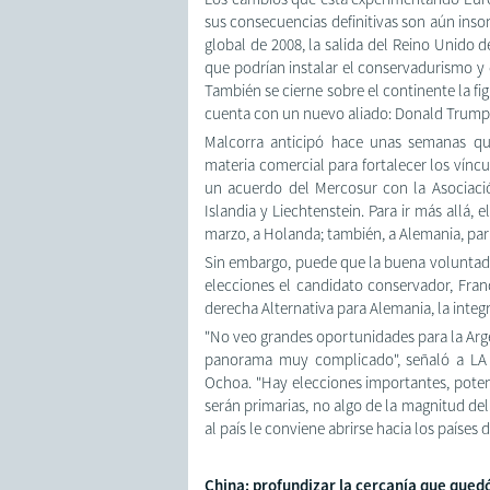
sus consecuencias definitivas son aún inso
global de 2008, la salida del Reino Unido 
que podrían instalar el conservadurismo y 
También se cierne sobre el continente la fi
cuenta con un nuevo aliado: Donald Trump
Malcorra anticipó hace unas semanas qu
materia comercial para fortalecer los vínc
un acuerdo del Mercosur con la Asociació
Islandia y Liechtenstein. Para ir más allá, 
marzo, a Holanda; también, a Alemania, para
Sin embargo, puede que la buena voluntad y
elecciones el candidato conservador, Franç
derecha Alternativa para Alemania, la integ
"No veo grandes oportunidades para la Arg
panorama muy complicado", señaló a LA N
Ochoa. "Hay elecciones importantes, pote
serán primarias, no algo de la magnitud de
al país le conviene abrirse hacia los países de
China: profundizar la cercanía que qued