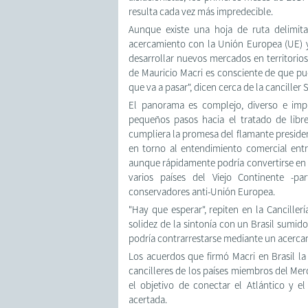
resulta cada vez más impredecible.
Aunque existe una hoja de ruta delimita
acercamiento con la Unión Europea (UE) y c
desarrollar nuevos mercados en territorios
de Mauricio Macri es consciente de que pu
que va a pasar", dicen cerca de la canciller
El panorama es complejo, diverso e impr
pequeños pasos hacia el tratado de libre
cumpliera la promesa del flamante preside
en torno al entendimiento comercial entr
aunque rápidamente podría convertirse en u
varios países del Viejo Continente -pa
conservadores anti-Unión Europea.
"Hay que esperar", repiten en la Cancillerí
solidez de la sintonía con un Brasil sumido
podría contrarrestarse mediante un acercami
Los acuerdos que firmó Macri en Brasil l
cancilleres de los países miembros del Merc
el objetivo de conectar el Atlántico y el
acertada.