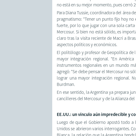
no está en su mejor momento, pues cerró 2
Para Diana Tussie, coordinadora del área de
pragmatismo: "Tener un punto fijo hoy no
fuerte, por lo que jugar con una sola carta
Mercosur. Si bien no está sólido, es import
claro tras la visita reciente de Macri a Br
aspectos políticos y económicos.
El politólogo y profesor de Geopolítica de
mayor integración regional. "En Améric
instrumentos regionales en un mundo más 
agregó: "Se debe pensar el Mercosur no só
lograr una mayor integración regional. Nu
Burdman.
En ese sentido, la Argentina ya prepara ju
cancilleres del Mercosur y de la Alianza del 
EE.UU.: un vínculo aún impredecible y co
Luego de que el Gobierno apostó todo a la
Unidos se abrieron varios interrogantes. 
Blanca, la relación que la Argentina tend