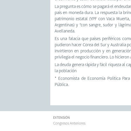
La pregunta es cómo se pagará el endeudami
país en moneda dura. La respuesta la brind
patrimonio estatal (YPF con Vaca Muerta, 
Argentinas) y “con sangre, sudor y lágrim
Avellaneda.
Es una falacia que países periféricos co
pudieron hacer Corea del Sur y Australia po
invirtieron en producción y en generación
privilegia el negocio financiero. Lo hiciero
La deuda genera rápida y fácil riqueza al cap
la población
* Economista de Economía Política Para l
Pública.
EXTENSIÓN
Congresos Anteriores