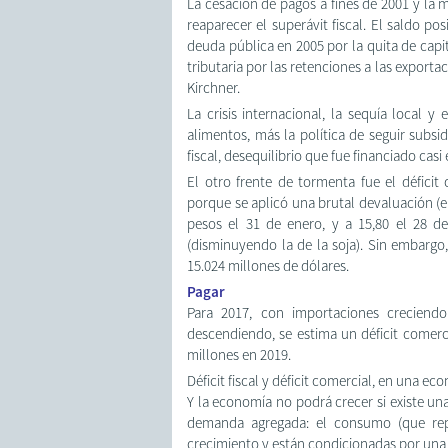
La cesación de pagos a fines de 2001 y la
reaparecer el superávit fiscal. El saldo po
deuda pública en 2005 por la quita de capi
tributaria por las retenciones a las export
Kirchner.
La crisis internacional, la sequía local 
alimentos, más la política de seguir subsid
fiscal, desequilibrio que fue financiado cas
El otro frente de tormenta fue el défici
porque se aplicó una brutal devaluación (e
pesos el 31 de enero, y a 15,80 el 28 de
(disminuyendo la de la soja). Sin embargo, 
15.024 millones de dólares.
Pagar
Para 2017, con importaciones creciendo
descendiendo, se estima un déficit comerc
millones en 2019.
Déficit fiscal y déficit comercial, en una 
Y la economía no podrá crecer si existe una
demanda agregada: el consumo (que repr
crecimiento y están condicionadas por una 