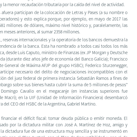
y la menor recaudación tributaria por la caída del nivel de actividad.
fuera participan de la colocación de Letras y Pases (a su nombre o
operadores) y esto explica porque, por ejemplo, en mayo de 2017 las
581 millones de dólares, máximo nivel histórico y, paralelamente, las
n meses anteriores, al sumar 2358 millones.
, reservas internacionales y la operatoria de los bancos demuestra la
ependencia de la banca. Esta ha nombrado a todos casi todos los más
ca, desde Luis Caputo, ministro de Finanzas (ex JP Morgan y Deutsche
da (durante diez años jefe de economía del Banco Galicia); Francisco
nte General de Máxima AFJP del grupo HSBC); Federico Sturzenegger,
artícipe necesario del delito de negociaciones incompatibles con el
ción del juez federal de primera instancia Sebastián Ramos a fines de
argo sobre sus bienes hasta cubrir la suma de 5 millones de pesos”
e Domingo Cavallo en el megacanje (en instancias superiores fue
 Macri); en la UIF (Unidad de Información Financiera) desembarcó
a del CEO del HSBC de la Argentina, Gabriel Martino.
financiar el déficit fiscal: tomar deuda pública o emitir moneda. El
do por la dictadura militar con José A. Martínez de Hoz, amigo y
e la dictadura fue de una estructura muy sencilla y se instrumentó en