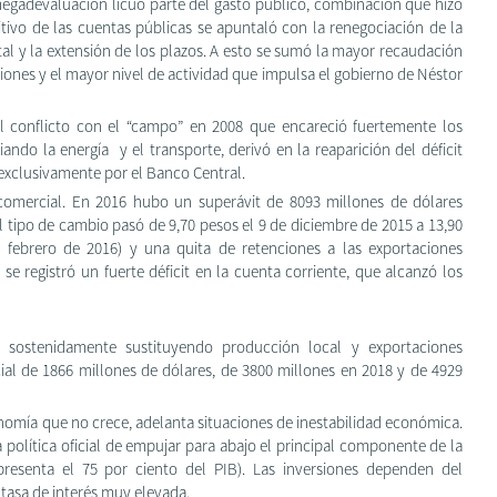
 megadevaluación licuó parte del gasto público, combinación que hizo
sitivo de las cuentas públicas se apuntaló con la renegociación de la
tal y la extensión de los plazos. A esto se sumó la mayor recaudación
aciones y el mayor nivel de actividad que impulsa el gobierno de Néstor
y el conflicto con el “campo” en 2008 que encareció fuertemente los
iando la energía y el transporte, derivó en la reaparición del déficit
i exclusivamente por el Banco Central.
t comercial. En 2016 hubo un superávit de 8093 millones de dólares
l tipo de cambio pasó de 9,70 pesos el 9 de diciembre de 2015 a 13,90
 febrero de 2016) y una quita de retenciones a las exportaciones
se registró un fuerte déficit en la cuenta corriente, que alcanzó los
 sostenidamente sustituyendo producción local y exportaciones
ial de 1866 millones de dólares, de 3800 millones en 2018 y de 4929
economía que no crece, adelanta situaciones de inestabilidad económica.
 política oficial de empujar para abajo el principal componente de la
esenta el 75 por ciento del PIB). Las inversiones dependen del
tasa de interés muy elevada.