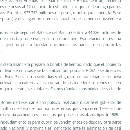
 (30/12/2016). Además, las Lebac (Letras del Banco Central) crecieron
 de pesos al 12 de junio de este año, a lo que se debe agregar los
sos. En total, 937.742 millones de pesos, monto que supera la Base
e pesos) y devengan un intereses anual en pesos pero equivalente a
sas asciende según el Balance del Banco Central a 44.336 millones de
ante más bajo que ese pasivo no monetario. Esa relación no es una
argentino por la facilidad que tienen los bancos de capturar las
a.
icicleta financiera prepara la bomba de tiempo, dado que el gobierno
an deuda en divisas y se la cambian por pesos al BCRA. Ese dinero es
c. Esos Pases son a siete días y el grueso de los Lebac se renueva
financiera extrema a la voluntad de sus tenedores, quienes reciben
ar que quieran irse a dólares. Es muy rápida la posibilidad de saltar de
 Bonex de 1989, canje compulsivo realizado durante el gobierno de
l millón de australes por bonos externos que vencían en 1999, es que
 mayoría particulares, como los que poseían los plazos fijos de 1989.
 endeudamiento es para cubrir los vencimientos de deuda y otra parte
ado Nacional (y provinciales) deficitario ante la eliminación de casi