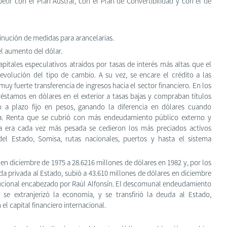
etir con el Plan Austral, con el Plan de Convertibilidad y con el de
minución de medidas para arancelarias.
el aumento del dólar.
apitales especulativos atraídos por tasas de interés más altas que el
volución del tipo de cambio. A su vez, se encare el crédito a las
y fuerte transferencia de ingresos hacia el sector financiero. En los
réstamos en dólares en el exterior a tasas bajas y compraban títulos
o a plazo fijo en pesos, ganando la diferencia en dólares cuando
va. Renta que se cubrió con más endeudamiento público externo y
a era cada vez más pesada se cedieron los más preciados activos
 del Estado, Somisa, rutas nacionales, puertos y hasta el sistema
en diciembre de 1975 a 28.6216 millones de dólares en 1982 y, por los
da privada al Estado, subió a 43.610 millones de dólares en diciembre
ucional encabezado por Raúl Alfonsín. El descomunal endeudamiento
se extranjerizó la economía, y se transfirió la deuda al Estado,
l capital financiero internacional.