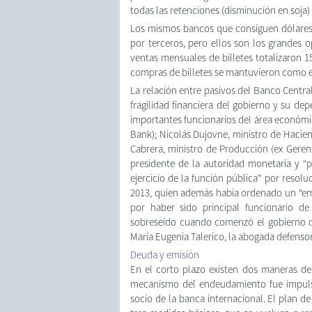
todas las retenciones (disminución en soja) 
Los mismos bancos que consiguen dólares a
por terceros, pero ellos son los grandes 
ventas mensuales de billetes totalizaron 1
compras de billetes se mantuvieron como e
La relación entre pasivos del Banco Central
fragilidad financiera del gobierno y su d
importantes funcionarios del área económi
Bank); Nicolás Dujovne, ministro de Hacien
Cabrera, ministro de Producción (ex Gere
presidente de la autoridad monetaria y “p
ejercicio de la función pública” por resolu
2013, quien además había ordenado un “emb
por haber sido principal funcionario d
sobreseído cuando comenzó el gobierno de
María Eugenia Talerico, la abogada defensor
Deuda y emisión
En el corto plazo existen dos maneras de 
mecanismo del endeudamiento fue impulsa
socio de la banca internacional. El plan d