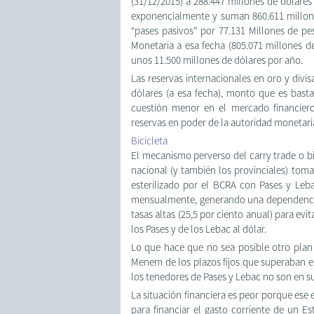
(31/12/2015) a 288.447 millones de dólares
exponencialmente y suman 860.611 millones
“pases pasivos” por 77.131 Millones de pe
Monetaria a esa fecha (805.071 millones d
unos 11.500 millones de dólares por año.
Las reservas internacionales en oro y divi
dólares (a esa fecha), monto que es bast
cuestión menor en el mercado financiero 
reservas en poder de la autoridad monetari
Bicicleta
El mecanismo perverso del carry trade o b
nacional (y también los provinciales) tom
esterilizado por el BCRA con Pases y Leba
mensualmente, generando una dependencia 
tasas altas (25,5 por ciento anual) para evit
los Pases y de los Lebac al dólar.
Lo que hace que no sea posible otro plan
Menem de los plazos fijos que superaban e
los tenedores de Pases y Lebac no son en su
La situación financiera es peor porque ese
para financiar el gasto corriente de un Est