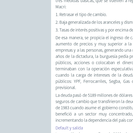
tres medidas básicas, que se vuelven a rep
Macri:
1. Retrasar el tipo de cambio.
2. Baja generalizada de los aranceles y dis
3. Tasas de interés positivas y por encima d
De esa manera, se propicia el ingreso de c
aumento de precios y muy superior a la e
empresas y a las personas, generando una mu
años de la dictadura, la burguesía pedía p
públicos, acciones o colocaban el diner
terminaban con la operación especulati
cuando la carga de intereses de la deud
públicos: YPF, Ferrocarriles, Segba, Gas
previsional.
La deuda pasó de 5189 millones de dólares 
seguros de cambio que transfirieron la deu
de 1983 cuando asume el gobierno constit
benefició a un sector muy concentrado, 
incrementando la dependencia del país con e
Default y salida