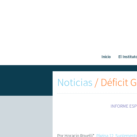
Inicio
El Institut
Noticias
/
Déficit 
INFORME ESPEC
Por Horacio Rovelli*,
Página 12, Suplemen